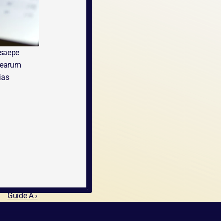
saepe 
 earum 
as 
Guide A ›