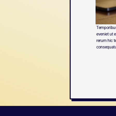
Temporibus 
eveniet ut 
rerum hic t
consequatur