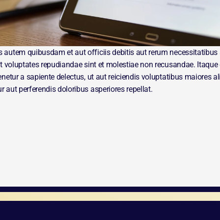
autem quibusdam et aut officiis debitis aut rerum necessitatibus 
et voluptates repudiandae sint et molestiae non recusandae. Itaque
enetur a sapiente delectus, ut aut reiciendis voluptatibus maiores ali
 aut perferendis doloribus asperiores repellat.